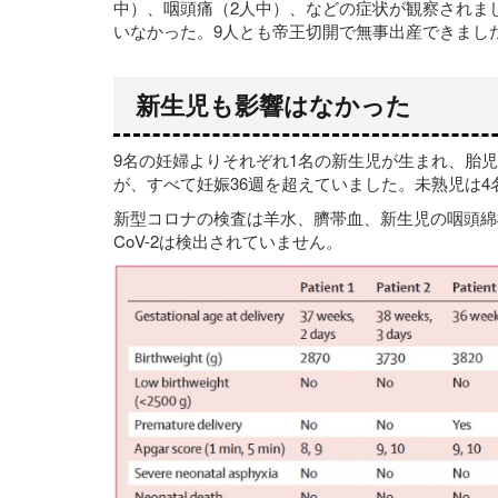
中）、咽頭痛（2人中）、などの症状が観察されま
いなかった。9人とも帝王切開で無事出産できまし
新生児も影響はなかった
9名の妊婦よりそれぞれ1名の新生児が生まれ、胎
が、すべて妊娠36週を超えていました。未熟児は4名
新型コロナの検査は羊水、臍帯血、新生児の咽頭綿棒
CoV-2は検出されていません。