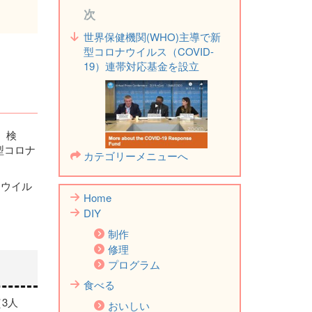
次
世界保健機関(WHO)主導で新
型コロナウイルス（COVID-
19）連帯対応基金を設立
、検
型コロナ
カテゴリーメニューへ
ナウイル
Home
DIY
制作
修理
プログラム
食べる
3人
おいしい