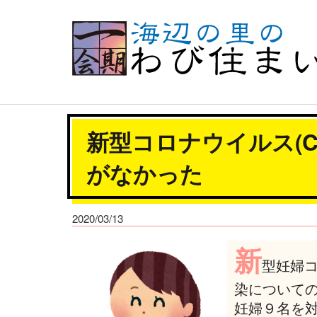
新型コロナウイルス(CO
がなかった
2020/03/13
新
型妊婦
染について
妊婦９名を対