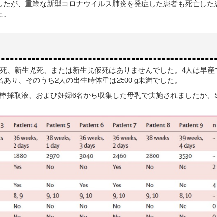
したが、重篤な新型コロナウイルス肺炎を発症した患者も死亡した
た。
児死、新生児死、または新生児仮死はありませんでした。4人は早産
あり、そのうち2人の出生時体重は2500 g未満でした。
採取液、および妊婦6名から収集した母乳で実施されましたが、SA