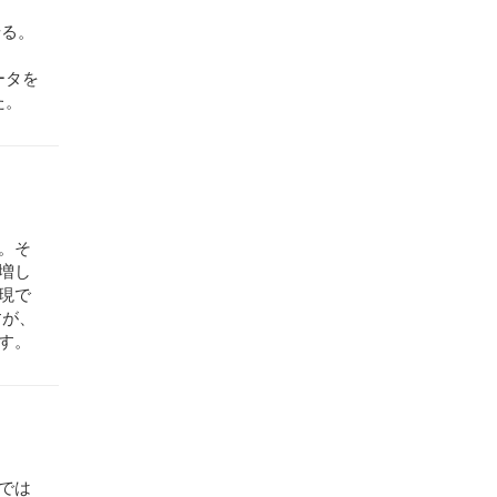
せる。
を
ータを
た。
。そ
増し
現で
すが、
す。
では