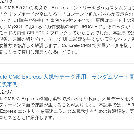
02/15
rete CMS 8.5.21 の環境で、Express エントリーを扱うカスタムジ
「クリップボードが空になる」「コンテンツ追加パネルが表示され
いった UI 障害が発生した事例の技術メモです。原因はコード上の
く、MySQL における 2 万件規模の全件 UPDATE によるロックが
モードの内部 SELECT をブロックしていたことでした。本記事で
現象、原因の切り分け、そして UI に影響を与えない安全なバッチ
改善方法を詳しく解説します。Concrete CMS で大量データを扱う
者にとって有用な知見となるはずです。
crete CMS Express 大規模データ運用：ランダムソート
実践事例
02/07
rete CMS の Express 機能は柔軟で扱いやすい反面、大量データを
フォーマンス面で課題が生じることがあります。 本記事では、15,00
 Express エントリーを高速にランダム表示するための最適解を、
ロセスとともに紹介します。