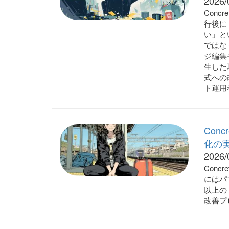
2026/
Conc
行後に
い」と
ではな
ジ編集
生した
式への
ト運用
Con
化の
2026/
Conc
にはパ
以上の
改善プ