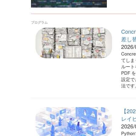
プログラム
Con
差し
2026/
Conc
てしまう
ルートを
PDF
設定で
法です
【20
レイピ
2026/
Pyt