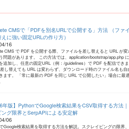
crete CMSで「PDFを別名URLで公開する」方法 （ファ
替えに強い固定URLの作り方）
04/16
rete CMS で PDF を公開する際、ファイルを差し替えると URL が
問題があります。 この方法では、application/bootstrap/app.php
追加し、任意の固定URL（例：/guidelines）で PDF を配信でき
 を差し替えても URL は変わらず、ダウンロード時のファイル名も自
きます。 「常に最新の PDF を同じ URL で公開したい」場合に最
。
26年版】PythonでGoogle検索結果をCSV取得する方法
ング限界とSerpAPIによる安定解
04/06
honでGoogle検索結果を取得する方法を解説。スクレイピングの限界