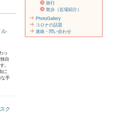
旅行
散歩（近場紹介）
PhotoGallery
コロナの話題
イル
連絡・問い合わせ
変わっ
 に独自
ます。
由に
適な手
｜スク
、