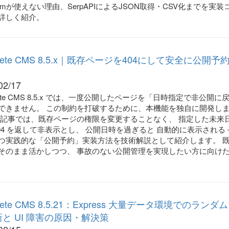
niumが使えない理由、SerpAPIによるJSON取得・CSV化までを実装
詳しく紹介。
crete CMS 8.5.x｜既存ページを404にして安全に公開予
02/17
rete CMS 8.5.x では、一度公開したページを「日時指定で非公開に
できません。 この制約を打破するために、本機能を独自に開発し
本記事では、既存ページの権限を変更することなく、 指定した未来
404 を返して非表示とし、 公開日時を過ぎると 自動的に表示される
つ実践的な「公開予約」実装方法を技術解説として紹介します。 
そのまま活かしつつ、 事故のない公開管理を実現したい方に向け
crete CMS 8.5.21：Express 大量データ環境でのランダ
と UI 障害の原因・解決策