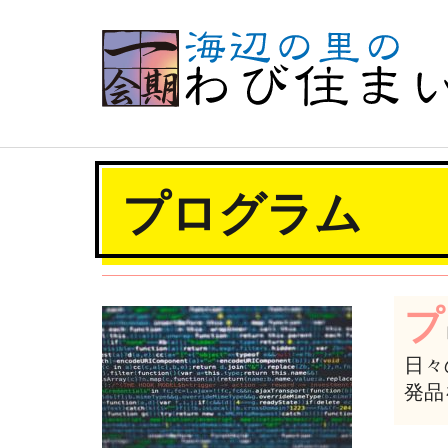
プログラム
プ
日々
発品