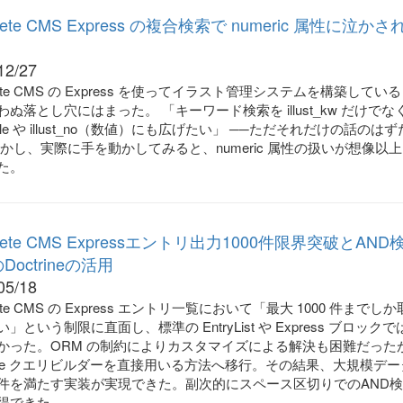
rete CMS Express の複合検索で numeric 属性に泣かさ
12/27
rete CMS の Express を使ってイラスト管理システムを構築してい
わぬ落とし穴にはまった。 「キーワード検索を illust_kw だけでな
st_title や illust_no（数値）にも広げたい」 ──ただそれだけの話のは
しかし、実際に手を動かしてみると、numeric 属性の扱いが想像以
た。
crete CMS Expressエントリ出力1000件限界突破とAND
Doctrineの活用
05/18
rete CMS の Express エントリ一覧において「最大 1000 件までし
」という制限に直面し、標準の EntryList や Express ブロック
かった。ORM の制約によりカスタマイズによる解決も困難だった
trine クエリビルダーを直接用いる方法へ移行。その結果、大規模デ
件を満たす実装が実現できた。副次的にスペース区切りでのAND
得できた。