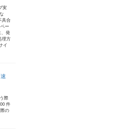
ョブ実
な
不具合
、ペー
は、発
処理方
サイ
高速
扱う際
0 件
実際の