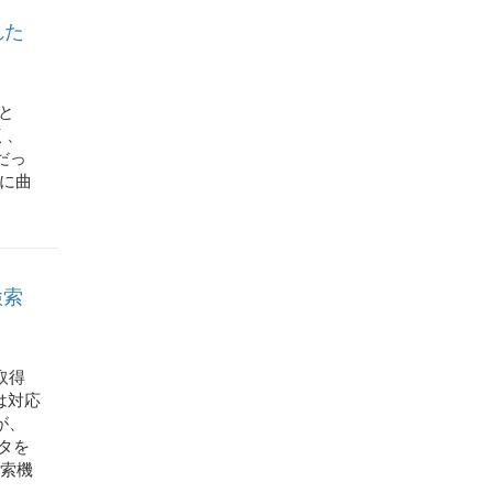
れた
ると
く、
ずだっ
上に曲
検索
か取得
では対応
が、
ータを
検索機