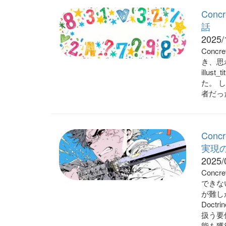
Conc
話
2025/
Conc
き、思
illu
た。 
者だっ
Con
実現の
2025/
Conc
できない
が難し
Doc
扱う要
能も獲