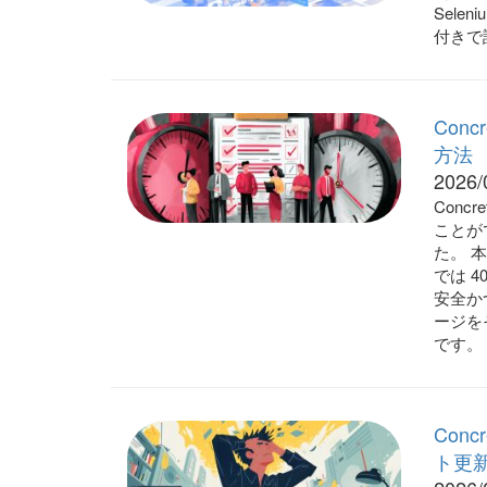
Sele
付きで
Con
方法
2026/
Conc
ことが
た。 
では 
安全か
ージを
です。
Con
ト更新