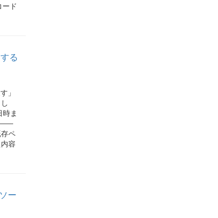
コード
約する
戻す」
まし
日時ま
 ――
既存ペ
た内容
ムソー