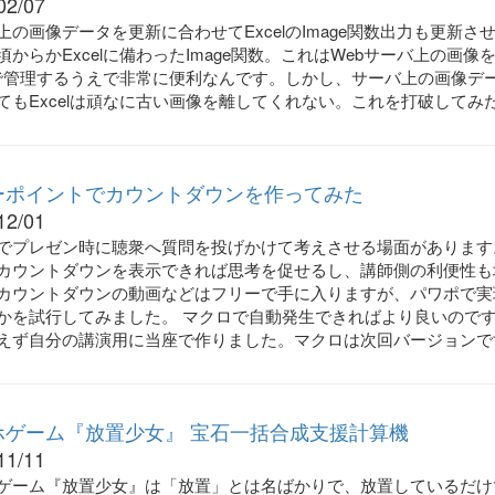
02/07
上の画像データを更新に合わせてExcelのImage関数出力も更新さ
頃からかExcelに備わったImage関数。これはWebサーバ上の画像
elで管理するうえで非常に便利なんです。しかし、サーバ上の画像デ
てもExcelは頑なに古い画像を離してくれない。これを打破してみ
ーポイントでカウントダウンを作ってみた
12/01
でプレゼン時に聴衆へ質問を投げかけて考えさせる場面があります
カウントダウンを表示できれば思考を促せるし、講師側の利便性も
カウントダウンの動画などはフリーで手に入りますが、パワポで実
かを試行してみました。 マクロで自動発生できればより良いので
えず自分の講演用に当座で作りました。マクロは次回バージョンで
ホゲーム『放置少女』 宝石一括合成支援計算機
11/11
ゲーム『放置少女』は「放置」とは名ばかりで、放置しているだけ