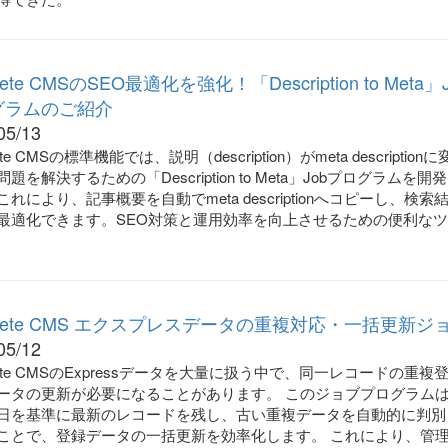
rete CMSのSEO最適化を強化！「Description to Meta」
グラムのご紹介
05/13
ete CMSの標準機能では、説明（description）がmeta description
題を解決するための「Description to Meta」Jobプログラムを開
れにより、記事概要を自動でmeta descriptionへコピーし、検索
最適化できます。SEO対策と運用効率を向上させるための便利な
crete CMS エクスプレスデータの重複対応・一括更新ジ
05/12
rete CMSのExpressデータを大量に扱う中で、同一レコードの重複
ータの更新が必要になることがあります。 このジョブプログラム
日を基準に最新のレコードを残し、古い重複データを自動的に判別
ことで、登録データの一括更新を効率化します。 これにより、管