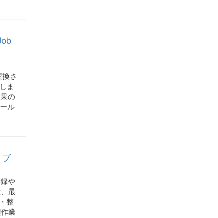
Job
に変換さ
発しま
結果の
ツール
ョブ
登録や
は、最
・整
理作業