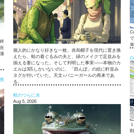
C
で
終
在
個人的にかなり好きな一枚。赤烏帽子を現代に置き換
薄
えたら、蛙の着ぐるみの夫と、緑のメイクで足並みを
C
揃える妻になった。そして判明した事実——本物のカ
エルは3匹しかいないのに、「田んぼ」の絵に軒並み
タグが付いていた。天文×バニーガールの再来であ
男
る。
蛙のつらに水
Aug 5, 2026
１