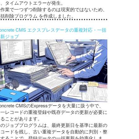
ろ、タイムアウトエラーが発生。
手作業で一つずつ削除するのは現実的ではないため、
一括削除プログラム を作成しました。
oncrete CMS エクスプレスデータの重複対応・一括
更新ジョブ
oncrete CMSのExpressデータを大量に扱う中で、
同一レコードの重複登録や既存データの更新が必要に
なることがあります。
このジョブプログラムは、最終更新日を基準に最新の
レコードを残し、古い重複データを自動的に判別・整
理することで、登録データの一括更新を効率化しま