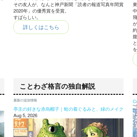
その友人が、なんと神戸新聞「読者の報道写真年間賞
東
2020年」の優秀賞を受賞。
すばらしい。
詳しくはこちら
ことわざ格言の独自解説
最新の追加情報
C
亭主の好きな赤烏帽子｜蛙の着ぐるみと、緑のメイク
Aug 5, 2026