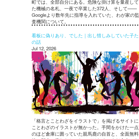
町では、全部自分にある。危険な掛け算を量産して
た機械の名札、一夜で卒業した372人、そして——
Googleより数年先に指導を入れていた、わが家の
査機関について。
看板に偽りあり、でした｜出し惜しみしていた子た
の話
Jul 12, 2026
「格言とことわざをイラストで」を掲げるサイトに
ことわざのイラストが無かった。手間をかけた一点
のほど倉庫に囲っていた親馬鹿の自首と、全面無料