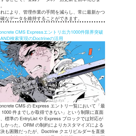
す。
これにより、管理作業の手間を減らし、常に最新かつ
正確なデータを維持することができます。
oncrete CMS Expressエントリ出力1000件限界突破
AND検索実現のDoctrineの活用
oncrete CMS の Express エントリ一覧において「最
 1000 件までしか取得できない」という制限に直面
、標準の EntryList や Express ブロックでは対応が
難しかった。ORM の制約によりカスタマイズによる
決も困難だったが、Doctrine クエリビルダーを直接