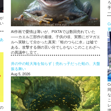
が
い
C
AI作画で愛情は薄いが、PIXTAでは数回売れていた
——カエル三部作の最後。子供の頃、実際にガマガエ
あ
ルへ実験して分かった真実:「蛙のつらに水」は嘘で
ある。攻撃する側の言い分でしかないこのことわざへ
の異議申し立て。
井の中の蛙大海を知らず｜売れっ子だった蛙の、大盤
振る舞い
Aug 5, 2026
C
の