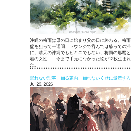
沖縄の梅雨は母の日に始まり父の日に終わる。梅雨
盤を狙って一週間、ラウンジで呑んでは酔っての滞
に。晴天の沖縄でもビキニでもない、梅雨の那覇と
着の女性——今まで手元になかった絵が12枚生まれ
た。
踊れない理事、踊る家内、踊れないくせに量産する
Jul 23, 2026