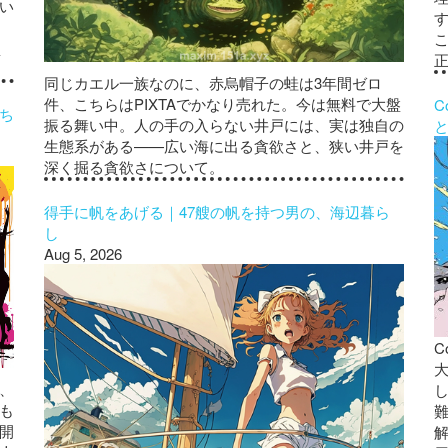
い
監
同じカエル一族なのに、赤烏帽子の蛙は3年間ゼロ
件、こちらはPIXTAでかなり売れた。今は無料で大盤
C
ち
振る舞い中。人の手の入らない井戸には、実は独自の
と
生態系がある——広い海に出る貪欲さと、狭い井戸を
深く掘る貪欲さについて。
得手に帆をあげる｜47艘の帆を持つ男の、海辺暮ら
し
Aug 5, 2026
C
大
、
し
も
開
解