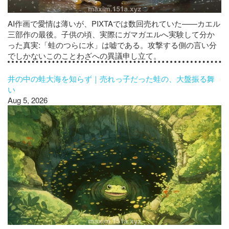
AI作画で愛情は薄いが、PIXTAでは数回売れていた——カエル
三部作の最後。子供の頃、実際にガマガエルへ実験して分か
った真実:「蛙のつらに水」は嘘である。攻撃する側の言い分
でしかないこのことわざへの異議申し立て。
井の中の蛙大海を知らず｜売れっ子だった蛙の、大盤振る舞
い
Aug 5, 2026