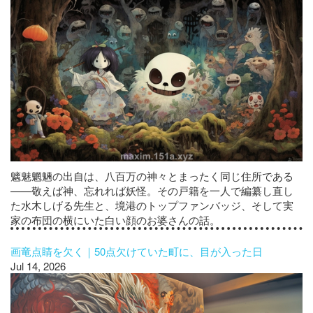
魑魅魍魎の出自は、八百万の神々とまったく同じ住所である
——敬えば神、忘れれば妖怪。その戸籍を一人で編纂し直し
た水木しげる先生と、境港のトップファンバッジ、そして実
家の布団の横にいた白い顔のお婆さんの話。
画竜点睛を欠く｜50点欠けていた町に、目が入った日
Jul 14, 2026