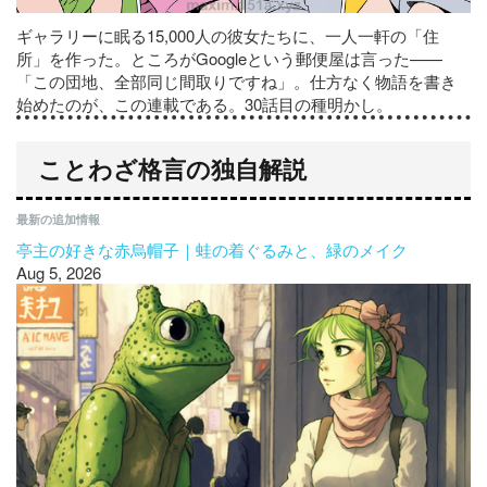
ギャラリーに眠る15,000人の彼女たちに、一人一軒の「住
所」を作った。ところがGoogleという郵便屋は言った——
「この団地、全部同じ間取りですね」。仕方なく物語を書き
始めたのが、この連載である。30話目の種明かし。
ことわざ格言の独自解説
最新の追加情報
亭主の好きな赤烏帽子｜蛙の着ぐるみと、緑のメイク
Aug 5, 2026