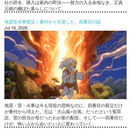
社の辞令、購入は家内の即決——努力の入る余地なき、正真
正銘の棚ぼた暮らしについて。
地震雷火事親父｜番付から引退した、四番目の話
Jul 16, 2026
地震・雷・火事は今も現役の恐怖なのに、四番目の親父だけ
が番付から消えた。元は「大山嵐=台風」だったという冤罪
説、雷の担当が母だったわが家の配役、そして——四番目だ
けが、怖い人から会いたい人に変わっていく。