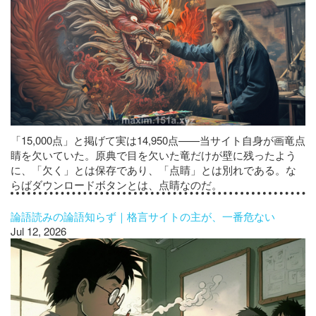
「15,000点」と掲げて実は14,950点——当サイト自身が画竜点
睛を欠いていた。原典で目を欠いた竜だけが壁に残ったよう
に、「欠く」とは保存であり、「点睛」とは別れである。な
らばダウンロードボタンとは、点睛なのだ。
論語読みの論語知らず｜格言サイトの主が、一番危ない
Jul 12, 2026