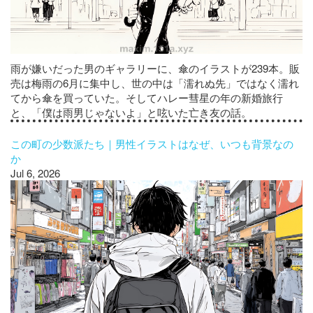
雨が嫌いだった男のギャラリーに、傘のイラストが239本。販
売は梅雨の6月に集中し、世の中は「濡れぬ先」ではなく濡れ
てから傘を買っていた。そしてハレー彗星の年の新婚旅行
と、「僕は雨男じゃないよ」と呟いた亡き友の話。
この町の少数派たち｜男性イラストはなぜ、いつも背景なの
か
Jul 6, 2026