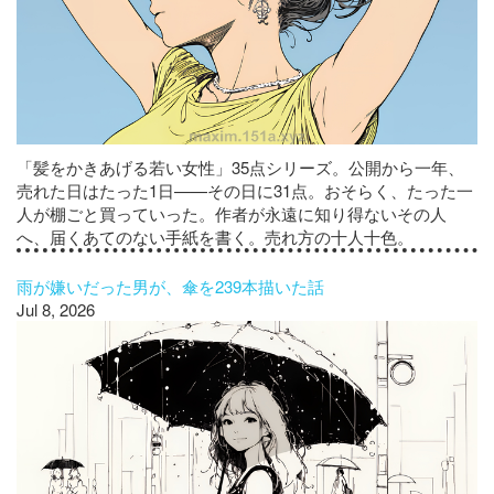
「髪をかきあげる若い女性」35点シリーズ。公開から一年、
売れた日はたった1日——その日に31点。おそらく、たった一
人が棚ごと買っていった。作者が永遠に知り得ないその人
へ、届くあてのない手紙を書く。売れ方の十人十色。
雨が嫌いだった男が、傘を239本描いた話
Jul 8, 2026