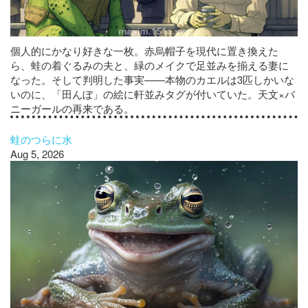
個人的にかなり好きな一枚。赤烏帽子を現代に置き換えた
ら、蛙の着ぐるみの夫と、緑のメイクで足並みを揃える妻に
なった。そして判明した事実——本物のカエルは3匹しかいな
いのに、「田んぼ」の絵に軒並みタグが付いていた。天文×バ
ニーガールの再来である。
蛙のつらに水
Aug 5, 2026