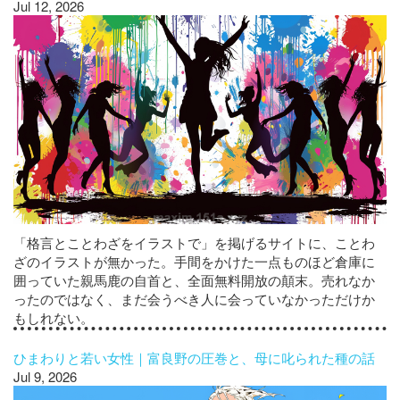
Jul 12, 2026
「格言とことわざをイラストで」を掲げるサイトに、ことわ
ざのイラストが無かった。手間をかけた一点ものほど倉庫に
囲っていた親馬鹿の自首と、全面無料開放の顛末。売れなか
ったのではなく、まだ会うべき人に会っていなかっただけか
もしれない。
ひまわりと若い女性｜富良野の圧巻と、母に叱られた種の話
Jul 9, 2026