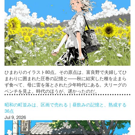
ひまわりのイラスト80点。その原点は、富良野で夫婦してひ
まわりに囲まれた圧巻の記憶と——秋に結実した種を止まら
ず食べて、母に雷を落とされた少年時代にある。大リーグの
ベンチを見よ。時代のほうが、遅かったのだ。
昭和の町並みは、区画で売れる｜昼飲みの記憶と、熟成する
36点
Jul 9, 2026