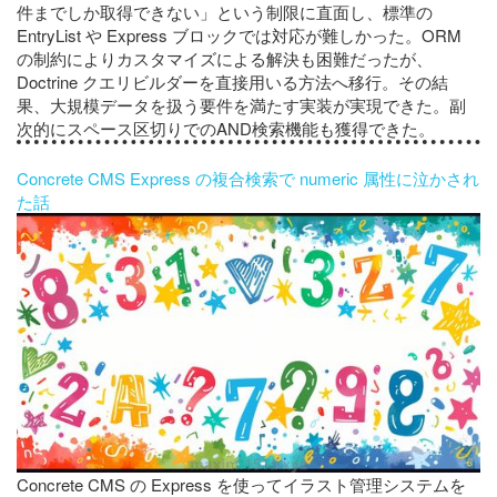
件までしか取得できない」という制限に直面し、標準の
EntryList や Express ブロックでは対応が難しかった。ORM
の制約によりカスタマイズによる解決も困難だったが、
Doctrine クエリビルダーを直接用いる方法へ移行。その結
果、大規模データを扱う要件を満たす実装が実現できた。副
次的にスペース区切りでのAND検索機能も獲得できた。
Concrete CMS Express の複合検索で numeric 属性に泣かされ
た話
Concrete CMS の Express を使ってイラスト管理システムを