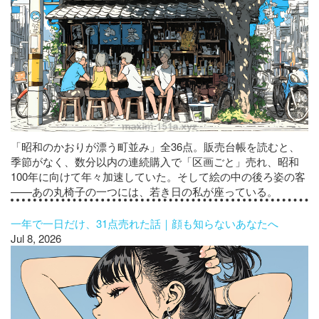
「昭和のかおりが漂う町並み」全36点。販売台帳を読むと、
季節がなく、数分以内の連続購入で「区画ごと」売れ、昭和
100年に向けて年々加速していた。そして絵の中の後ろ姿の客
——あの丸椅子の一つには、若き日の私が座っている。
一年で一日だけ、31点売れた話｜顔も知らないあなたへ
Jul 8, 2026