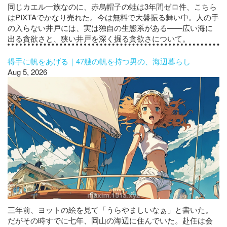
同じカエル一族なのに、赤烏帽子の蛙は3年間ゼロ件、こちら
はPIXTAでかなり売れた。今は無料で大盤振る舞い中。人の手
の入らない井戸には、実は独自の生態系がある——広い海に
出る貪欲さと、狭い井戸を深く掘る貪欲さについて。
得手に帆をあげる｜47艘の帆を持つ男の、海辺暮らし
Aug 5, 2026
三年前、ヨットの絵を見て「うらやましいなぁ」と書いた。
だがその時すでに七年、岡山の海辺に住んでいた。赴任は会